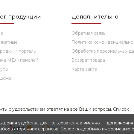
лог продукции
Дополнительно
ые
Обратная связь
мнатные
Политика конфиденциально
родки и порталы
Обработка персональных д
вка МДФ панелей
Возврат товара
ура
Карта сайта
одажа
нты с удовольствием ответят на все Ваши вопросы. Список
овышения удобства для пользователя, а именно — дополнени
 выбора сторонних сервисов. Более подробную информацию с