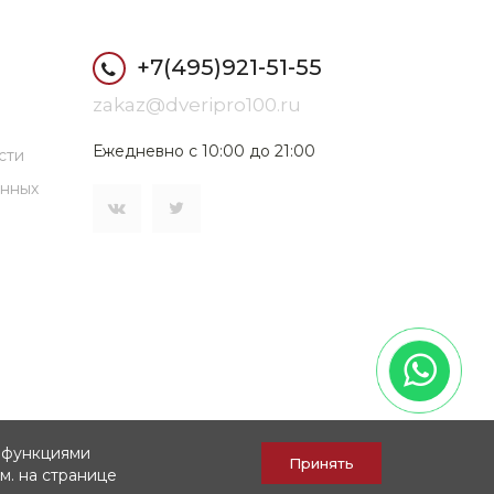
+7(495)921-51-55
zakaz@dveripro100.ru
Ежедневно с 10:00 до 21:00
сти
анных
я функциями
Принять
м. на странице