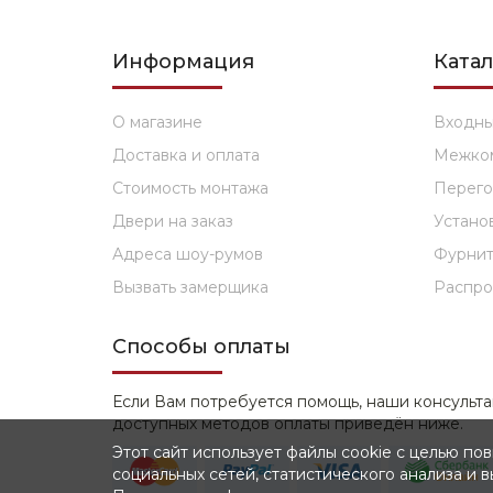
Информация
Ката
О магазине
Входн
Доставка и оплата
Межко
Стоимость монтажа
Перего
Двери на заказ
Устано
Адреса шоу-румов
Фурнит
Вызвать замерщика
Распр
Способы оплаты
Если Вам потребуется помощь, наши консульта
доступных методов оплаты приведён ниже.
Этот сайт использует файлы cookie с целью п
социальных сетей, статистического анализа и