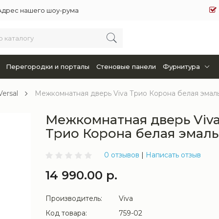
Адрес нашего шоу-рума
Перегородки и порталы
Стеновые панели
Фурнитура
Versal
Межкомнатная дверь Viva Трио Корона белая эмал
Межкомнатная дверь Viv
Трио Корона белая эмаль
0 отзывов
|
Написать отзыв
14 990.00 р.
Производитель:
Viva
Код товара:
759-02