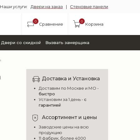
Наши услуги:
Двери на заказ
|
Стеновые панели
0
0
Сравнение
Корзина
Двери со скидкой
Вызвать замерщика
ь
a
Доставка и Установка
Доставим по Москве и МО -
быстро
Установим за 1 день -
с
гарантией
Ассортимент и цены
Заводские цены на всю
продукцию
11 фабрик, более 4000