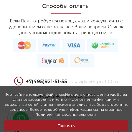
Способы оплаты
Если Вам потребуется помощь, наши консультанты с
удовольствием ответят на все Ваши вопросы. Список
доступных методов оплаты приведён ниже.
+7(495)921-51-55
zakaz@dveripro100.ru
Этот сайт использует файлы cookie с целью повышения удобства
Ежедневно с 10:00 до 21:00
для пользователя, а именно — дополнения функциями
социальных сетей, статистического анализа и выбора сторонних
сервисов. Более подробную информацию см. на странице
Политики конфиденциальности.
Принять
0