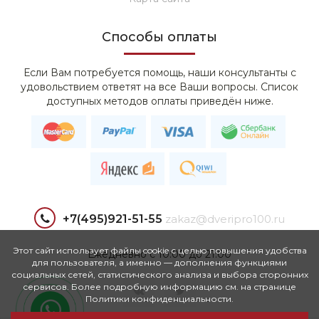
Способы оплаты
Если Вам потребуется помощь, наши консультанты с
удовольствием ответят на все Ваши вопросы. Список
доступных методов оплаты приведён ниже.
+7(495)921-51-55
zakaz@dveripro100.ru
Этот сайт использует файлы cookie с целью повышения удобства
Ежедневно с 10:00 до 21:00
для пользователя, а именно — дополнения функциями
социальных сетей, статистического анализа и выбора сторонних
сервисов. Более подробную информацию см. на странице
Политики конфиденциальности.