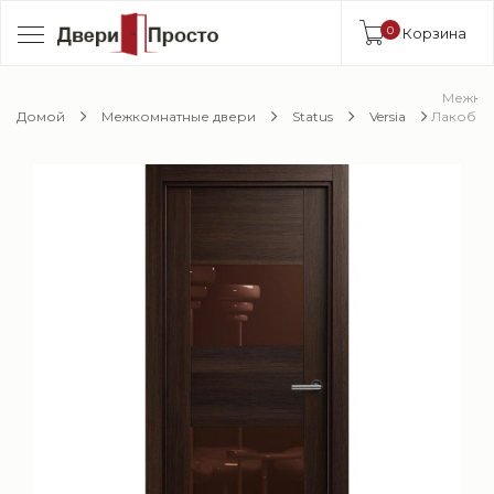
0
Корзина
Межкомн
Домой
Межкомнатные двери
Status
Versia
Лакобел