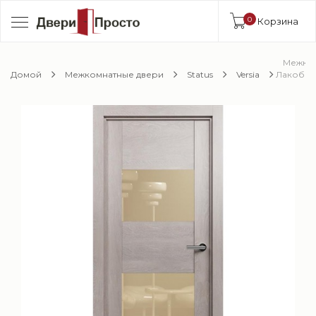
0
Корзина
Межкомн
Домой
Межкомнатные двери
Status
Versia
Лакобел