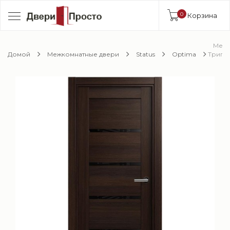
0
Корзина
Межк
Домой
Межкомнатные двери
Status
Optima
Трипл